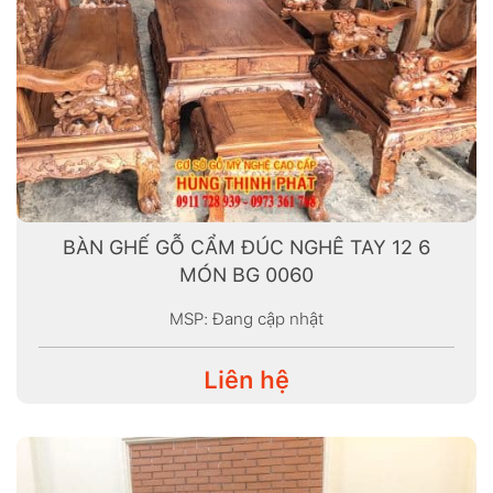
BÀN GHẾ GỖ CẨM ĐÚC NGHÊ TAY 12 6
MÓN BG 0060
MSP: Đang cập nhật
Liên hệ