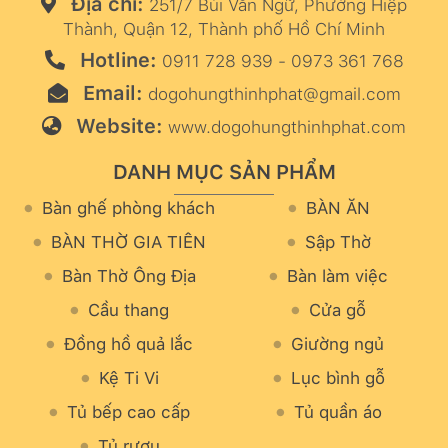
Địa chỉ:
251/7 Bùi Văn Ngữ, Phường Hiệp
Thành, Quận 12, Thành phố Hồ Chí Minh
Hotline:
0911 728 939 - 0973 361 768
Email:
dogohungthinhphat@gmail.com
Website:
www.dogohungthinhphat.com
DANH MỤC SẢN PHẨM
Bàn ghế phòng khách
BÀN ĂN
BÀN THỜ GIA TIÊN
Sập Thờ
Bàn Thờ Ông Địa
Bàn làm việc
Cầu thang
Cửa gỗ
Đồng hồ quả lắc
Giường ngủ
Kệ Ti Vi
Lục bình gỗ
Tủ bếp cao cấp
Tủ quần áo
Tủ rượu