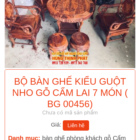
BỘ BÀN GHẾ KIỂU GUỘT
NHO GỖ CẨM LAI 7 MÓN (
BG 00456)
Chưa có mã sản phẩm
Giá:
Liên hệ
Danh mục:
bàn ghế phòng khách gỗ Cẩm