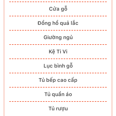
Cửa gỗ
Đồng hồ quả lắc
Giường ngủ
Kệ Ti Vi
Lục bình gỗ
Tủ bếp cao cấp
Tủ quần áo
Tủ rượu