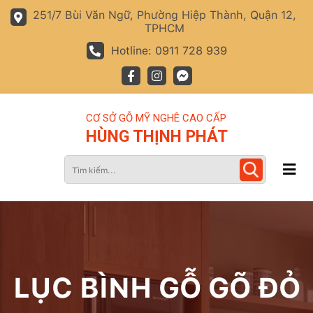
251/7 Bùi Văn Ngữ, Phường Hiệp Thành, Quận 12,
TPHCM
Hotline: 0911 728 939
CƠ SỞ GỖ MỸ NGHÊ CAO CẤP
HÙNG THỊNH PHÁT
LỤC BÌNH GỖ GÕ ĐỎ