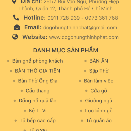
Địa chỉ:
251/7 Bùi Văn Ngữ, Phường Hiệp
Thành, Quận 12, Thành phố Hồ Chí Minh
Hotline:
0911 728 939 - 0973 361 768
Email:
dogohungthinhphat@gmail.com
Website:
www.dogohungthinhphat.com
DANH MỤC SẢN PHẨM
Bàn ghế phòng khách
BÀN ĂN
BÀN THỜ GIA TIÊN
Sập Thờ
Bàn Thờ Ông Địa
Bàn làm việc
Cầu thang
Cửa gỗ
Đồng hồ quả lắc
Giường ngủ
Kệ Ti Vi
Lục bình gỗ
Tủ bếp cao cấp
Tủ quần áo
Tủ rượu