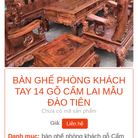
BÀN GHẾ PHÒNG KHÁCH
TAY 14 GỖ CẨM LAI MẪU
ĐÀO TIÊN
Chưa có mã sản phẩm
Giá:
Liên hệ
Danh mục:
bàn ghế phòng khách gỗ Cẩm