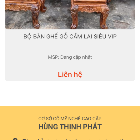
BỘ BÀN GHẾ GỖ CẨM LAI SIÊU VIP
MSP: Đang cập nhật
Liên hệ
CƠ SỞ GỖ MỸ NGHỆ CAO CẤP
HÙNG THỊNH PHÁT