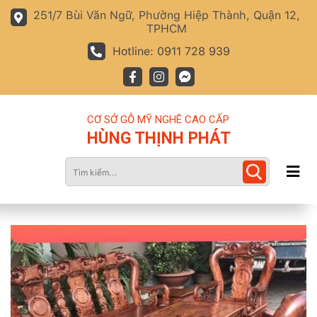
251/7 Bùi Văn Ngữ, Phường Hiệp Thành, Quận 12,
TPHCM
Hotline: 0911 728 939
CƠ SỞ GỖ MỸ NGHÊ CAO CẤP
HÙNG THỊNH PHÁT