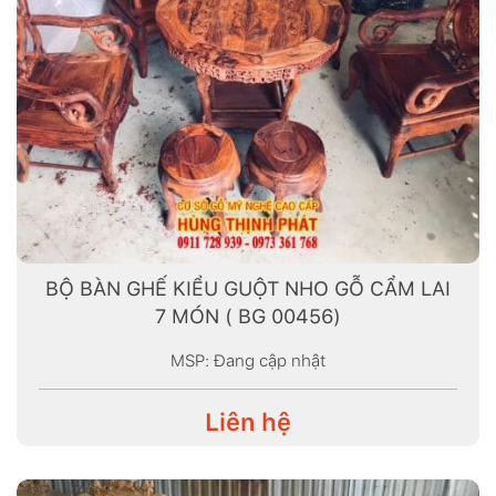
BỘ BÀN GHẾ KIỂU GUỘT NHO GỖ CẨM LAI
7 MÓN ( BG 00456)
MSP: Đang cập nhật
Liên hệ