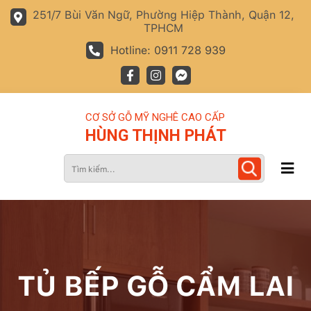
251/7 Bùi Văn Ngữ, Phường Hiệp Thành, Quận 12,
TPHCM
Hotline: 0911 728 939
CƠ SỞ GỖ MỸ NGHÊ CAO CẤP
HÙNG THỊNH PHÁT
TỦ BẾP GỖ CẨM LAI