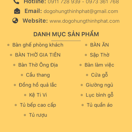
Hotline:
0911 728 939 - 0973 361 768
Email:
dogohungthinhphat@gmail.com
Website:
www.dogohungthinhphat.com
DANH MỤC SẢN PHẨM
Bàn ghế phòng khách
BÀN ĂN
BÀN THỜ GIA TIÊN
Sập Thờ
Bàn Thờ Ông Địa
Bàn làm việc
Cầu thang
Cửa gỗ
Đồng hồ quả lắc
Giường ngủ
Kệ Ti Vi
Lục bình gỗ
Tủ bếp cao cấp
Tủ quần áo
Tủ rượu