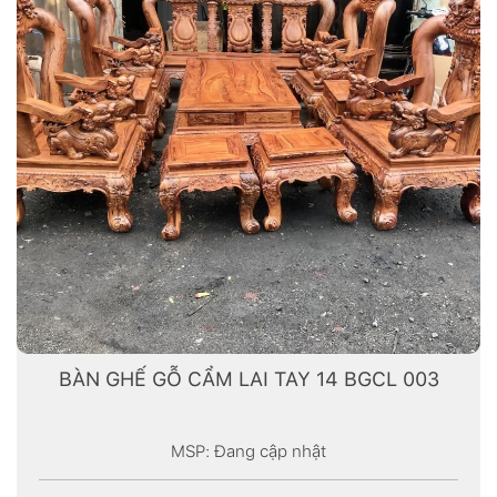
BÀN GHẾ GỖ CẨM LAI TAY 14 BGCL 003
MSP: Đang cập nhật