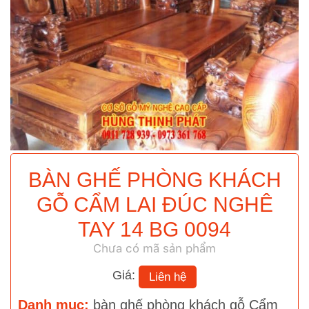
BÀN GHẾ PHÒNG KHÁCH
GỖ CẨM LAI ĐÚC NGHÊ
TAY 14 BG 0094
Chưa có mã sản phẩm
Giá:
Liên hệ
Danh mục:
bàn ghế phòng khách gỗ Cẩm