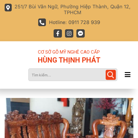
251/7 Bùi Văn Ngữ, Phường Hiệp Thành, Quận 12,
TPHCM
Hotline: 0911 728 939
CƠ SỞ GỖ MỸ NGHÊ CAO CẤP
HÙNG THỊNH PHÁT