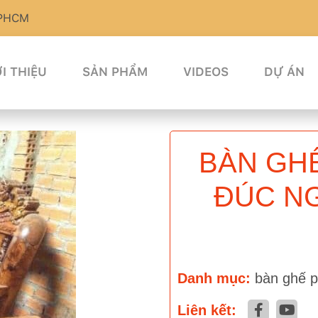
TPHCM
I THIỆU
SẢN PHẨM
VIDEOS
DỰ ÁN
BÀN GHẾ
ĐÚC NG
Danh mục:
bàn ghế 
Liên kết: