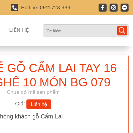
Hotline: 0911 728 939
LIÊN HỆ
 GỖ CẨM LAI TAY 16
HÊ 10 MÓN BG 079
Chưa có mã sản phẩm
Giá:
Liên hệ
phòng khách gỗ Cẩm Lai