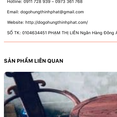
Hotline: 0911 728 939 – 0973 361 768
Email: dogohungthinhphat@gmail.com
Website: http://dogohungthinhphat.com/
SỐ TK: 0104634451 PHẠM THỊ LIÊN Ngân Hàng Đông Á
SẢN PHẨM LIÊN QUAN