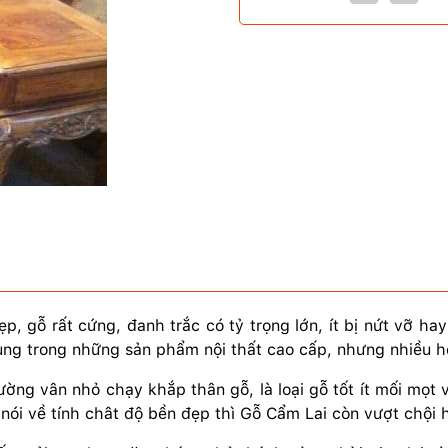
ẹp, gỗ rất cứng, đanh trắc có tỷ trọng lớn, ít bị nứt vỡ h
ụng trong những sản phẩm nội thất cao cấp, nhưng nhiều h
u đường vân nhỏ chạy khắp thân gỗ, là loại gỗ tốt ít mối 
nói về tính chât độ bền đẹp thì Gỗ Cẩm Lai còn vượt chội 