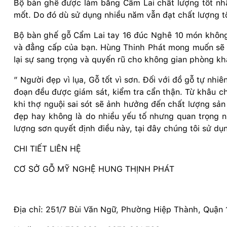
Bộ bàn ghế được làm bằng Cẩm Lai chất lượng tốt nhất
mốt. Do đó dù sử dụng nhiều năm vẫn đạt chất lượng tố
Bộ bàn ghế gỗ Cẩm Lai tay 16 đúc Nghê 10 món không
và đẳng cấp của bạn. Hùng Thinh Phát mong muốn sẽ
lại sự sang trọng và quyến rũ cho không gian phòng kh
” Người đẹp vì lụa, Gỗ tốt vì sơn. Đối với đồ gỗ tự nh
đoạn đều được giám sát, kiểm tra cẩn thận. Từ khâu ch
khi thợ nguội sai sót sẽ ảnh hưởng đến chất lượng s
đẹp hay không là do nhiều yếu tố nhưng quan trọng 
lượng sơn quyết định điều này, tại đây chúng tôi sử d
CHI TIẾT LIÊN HỆ
CƠ SỞ GỖ MỸ NGHỆ HUNG THỊNH PHÁT
Địa chỉ: 251/7 Bùi Văn Ngữ, Phường Hiệp Thành, Quận