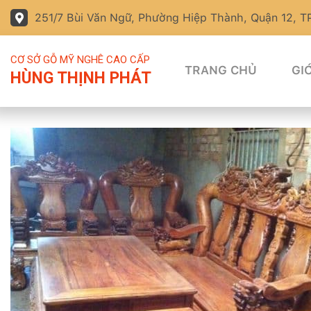
251/7 Bùi Văn Ngữ, Phường Hiệp Thành, Quận 12, 
CƠ SỞ GỖ MỸ NGHÊ CAO CẤP
TRANG CHỦ
GIỚ
HÙNG THỊNH PHÁT