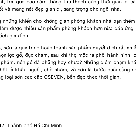
, trải qua bao năm tháng thử thách cùng thời gian lại càn
t và mang nét đẹp giản dị, sang trọng cho ngôi nhà.
 những khiến cho không gian phòng khách nhà bạn thêm sa
 làm được nhiều sản phẩm phòng khách hơn nữa đáp ứng đ
ách gia đình.
iên, sơn là quy trình hoàn thành sản phẩm quyết định rất nh
ọn lọc gỗ, đục chạm, sau khi thợ mộc ra phôi hành hình, c
ản phẩm: nền gỗ đã phẳng hay chưa? Những điểm chạm khắ
nhất là khâu nguội, chà nhám, và sơn là bước cuối cùng 
ụng loại sơn cao cấp OSEVEN, bền đẹp theo thời gian.
 12, Thành phố Hồ Chí Minh