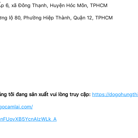
Ấp 6, xã Đông Thạnh, Huyện Hóc Môn, TPHCM
ơng lộ 80, Phường Hiệp Thành, Quận 12, TPHCM
 tôi đang sản xuất vui lòng truy cập:
https://dogohungth
tgocamlai.com/
atnFUovXB5YcnAIzWLk_A