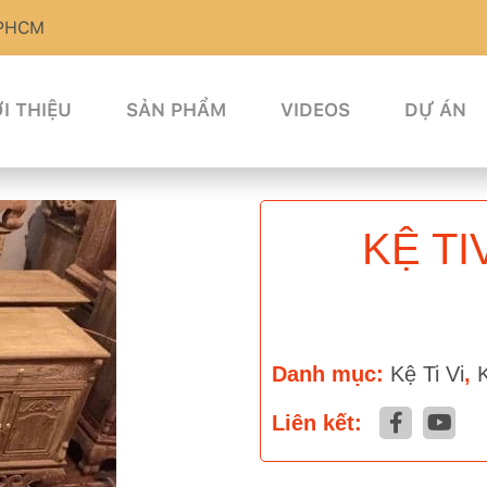
TPHCM
I THIỆU
SẢN PHẨM
VIDEOS
DỰ ÁN
KỆ TI
Danh mục:
Kệ Ti Vi
,
Liên kết: