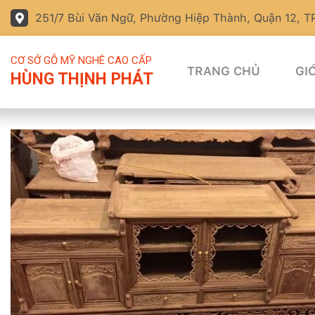
251/7 Bùi Văn Ngữ, Phường Hiệp Thành, Quận 12, 
CƠ SỞ GỖ MỸ NGHÊ CAO CẤP
TRANG CHỦ
GIỚ
HÙNG THỊNH PHÁT