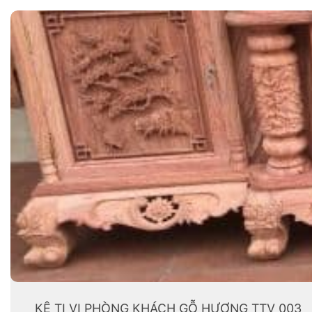
KỆ TI VI PHÒNG KHÁCH GỖ HƯƠNG TTV 003