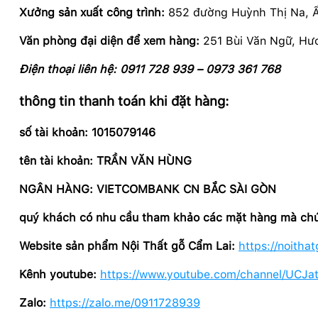
Xưởng sản xuất công trình:
852 đường Huỳnh Thị Na, 
Văn phòng đại diện để xem hàng:
251 Bùi Văn Ngữ, Hư
Điện thoại liên hệ: 0911 728 939 – 0973 361 768
thông tin thanh toán khi đặt hàng:
số tài khoản: 1015079146
tên tài khoản: TRẦN VĂN HÙNG
NGÂN HÀNG: VIETCOMBANK CN BẮC SÀI GÒN
quý khách có nhu cầu tham khảo các mặt hàng mà chúng
Website sản phẩm Nội Thất gỗ Cẩm Lai:
https://noitha
Kênh youtube:
https://www.youtube.com/channel/UCJ
Zalo:
https://zalo.me/0911728939