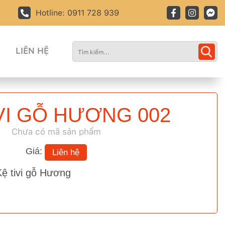
Hotline: 0911 728 939
LIÊN HỆ
VI GỖ HƯƠNG 002
Chưa có mã sản phẩm
Giá:
Liên hệ
Kệ tivi gỗ Hương