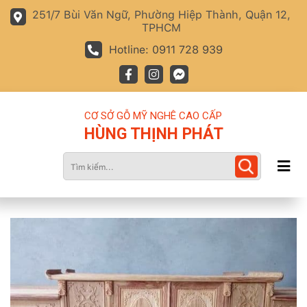
251/7 Bùi Văn Ngữ, Phường Hiệp Thành, Quận 12,
TPHCM
Hotline: 0911 728 939
CƠ SỞ GỖ MỸ NGHÊ CAO CẤP
HÙNG THỊNH PHÁT