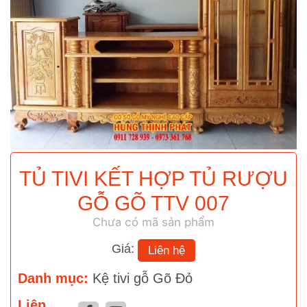
TỦ TIVI KẾT HỢP TỦ RƯỢU
GỖ GÕ TTV 007
Chưa có mã sản phẩm
Giá:
Liên hệ
Danh mục:
Kệ tivi gỗ Gõ Đỏ
Liên