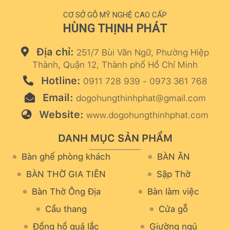
CƠ SỞ GỖ MỸ NGHỆ CAO CẤP
HÙNG THỊNH PHÁT
Địa chỉ:
251/7 Bùi Văn Ngữ, Phường Hiệp
Thành, Quận 12, Thành phố Hồ Chí Minh
Hotline:
0911 728 939 - 0973 361 768
Email:
dogohungthinhphat@gmail.com
Website:
www.dogohungthinhphat.com
DANH MỤC SẢN PHẨM
Bàn ghế phòng khách
BÀN ĂN
BÀN THỜ GIA TIÊN
Sập Thờ
Bàn Thờ Ông Địa
Bàn làm việc
Cầu thang
Cửa gỗ
Đồng hồ quả lắc
Giường ngủ