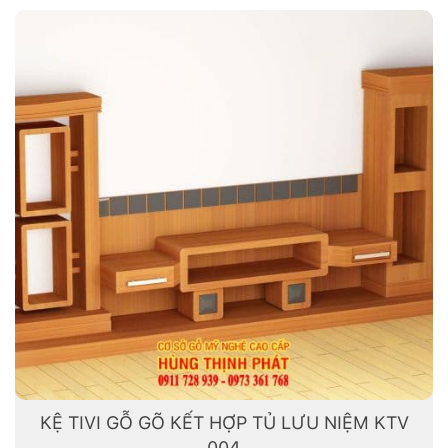
KỆ TIVI GỖ GÕ KẾT HỢP TỦ LƯU NIỆM KTV
004