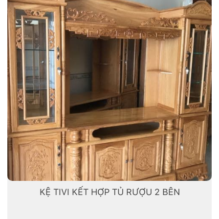
KỆ TIVI KẾT HỢP TỦ RƯỢU 2 BÊN