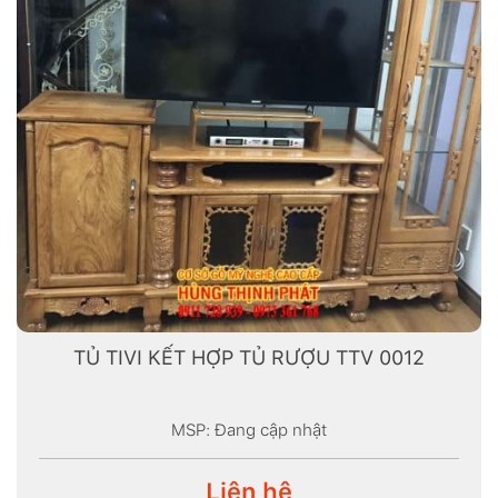
TỦ TIVI KẾT HỢP TỦ RƯỢU TTV 0012
MSP: Đang cập nhật
Liên hệ