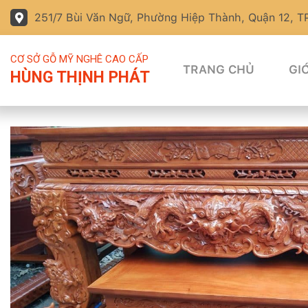
251/7 Bùi Văn Ngữ, Phường Hiệp Thành, Quận 12, 
CƠ SỞ GỖ MỸ NGHÊ CAO CẤP
TRANG CHỦ
GIỚ
HÙNG THỊNH PHÁT