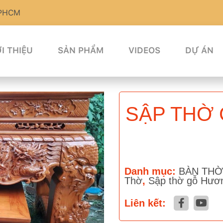
TPHCM
I THIỆU
SẢN PHẨM
VIDEOS
DỰ ÁN
SẬP THỜ
Danh mục:
BÀN THỜ
Thờ
,
Sập thờ gỗ Hươ
Liên kết: