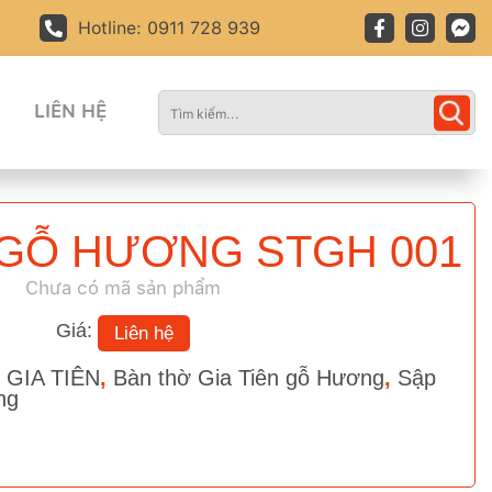
Hotline: 0911 728 939
LIÊN HỆ
 GỖ HƯƠNG STGH 001
Chưa có mã sản phẩm
Giá:
Liên hệ
 GIA TIÊN
,
Bàn thờ Gia Tiên gỗ Hương
,
Sập
ng