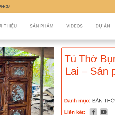
TPHCM
I THIỆU
SẢN PHẨM
VIDEOS
DỰ ÁN
Tủ Thờ Bụ
Lai – Sản 
Danh mục:
BÀN THỜ
Liên kết: