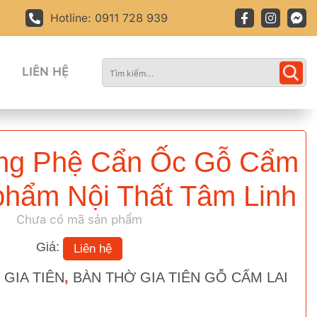
Hotline: 0911 728 939
LIÊN HỆ
ng Phệ Cẩn Ốc Gỗ Cẩm
phẩm Nội Thất Tâm Linh
Chưa có mã sản phẩm
Giá:
Liên hệ
 GIA TIÊN
,
BÀN THỜ GIA TIÊN GỖ CẨM LAI