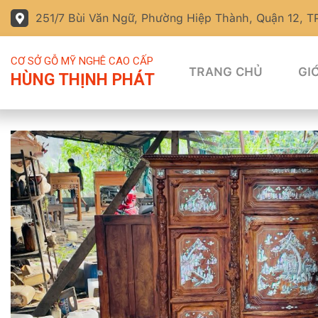
251/7 Bùi Văn Ngữ, Phường Hiệp Thành, Quận 12, 
CƠ SỞ GỖ MỸ NGHÊ CAO CẤP
TRANG CHỦ
GIỚ
HÙNG THỊNH PHÁT