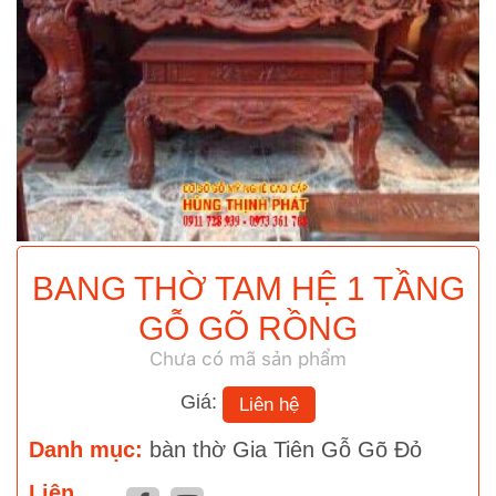
BANG THỜ TAM HỆ 1 TẦNG
GỖ GÕ RỒNG
Chưa có mã sản phẩm
Giá:
Liên hệ
Danh mục:
bàn thờ Gia Tiên Gỗ Gõ Đỏ
Liên