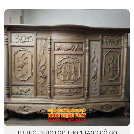
TỦ THỜ PHÚC LỘC THỌ 1 TẦNG GỖ GÕ