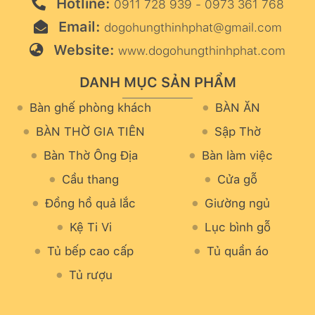
Hotline:
0911 728 939 - 0973 361 768
Email:
dogohungthinhphat@gmail.com
Website:
www.dogohungthinhphat.com
DANH MỤC SẢN PHẨM
Bàn ghế phòng khách
BÀN ĂN
BÀN THỜ GIA TIÊN
Sập Thờ
Bàn Thờ Ông Địa
Bàn làm việc
Cầu thang
Cửa gỗ
Đồng hồ quả lắc
Giường ngủ
Kệ Ti Vi
Lục bình gỗ
Tủ bếp cao cấp
Tủ quần áo
Tủ rượu