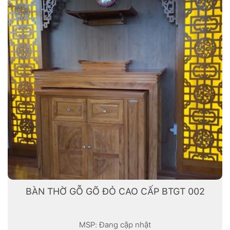
BÀN THỜ GỖ GÕ ĐỎ CAO CẤP BTGT 002
MSP: Đang cập nhật