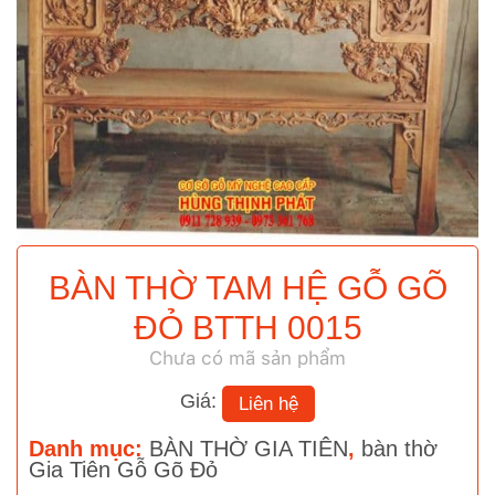
BÀN THỜ TAM HỆ GỖ GÕ
ĐỎ BTTH 0015
Chưa có mã sản phẩm
Giá:
Liên hệ
Danh mục:
BÀN THỜ GIA TIÊN
,
bàn thờ
Gia Tiên Gỗ Gõ Đỏ