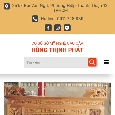
251/7 Bùi Văn Ngữ, Phường Hiệp Thành, Quận 12,
TPHCM
Hotline: 0911 728 939
CƠ SỞ GỖ MỸ NGHÊ CAO CẤP
HÙNG THỊNH PHÁT