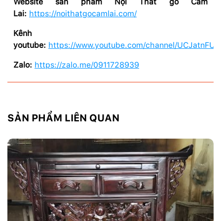
Website sản phẩm Nội Thất gỗ Cẩm
Lai:
https://noithatgocamlai.com/
Kênh
youtube:
https://www.youtube.com/channel/UCJatnF
Zalo:
https://zalo.me/0911728939
SẢN PHẨM LIÊN QUAN