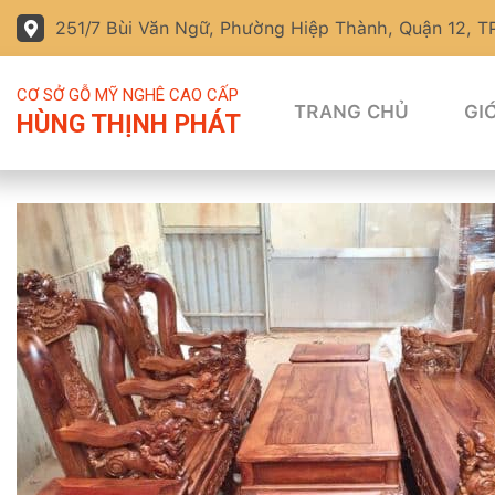
251/7 Bùi Văn Ngữ, Phường Hiệp Thành, Quận 12, 
CƠ SỞ GỖ MỸ NGHÊ CAO CẤP
TRANG CHỦ
GIỚ
HÙNG THỊNH PHÁT