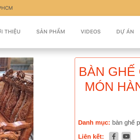
TPHCM
I THIỆU
SẢN PHẨM
VIDEOS
DỰ ÁN
BÀN GHẾ 
MÓN HÀN
Danh mục:
bàn ghế 
Liên kết: