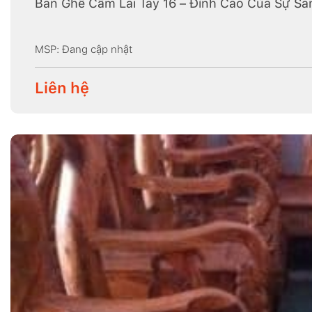
Bàn Ghế Cẩm Lai Tay 16 – Đỉnh Cao Của Sự S
MSP: Đang cập nhật
Liên hệ