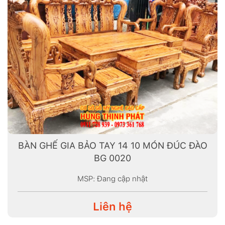
BÀN GHẾ GIA BẢO TAY 14 10 MÓN ĐÚC ĐÀO
BG 0020
MSP: Đang cập nhật
Liên hệ