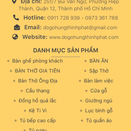
Địa chỉ:
251/7 Bùi Văn Ngữ, Phường Hiệp
Thành, Quận 12, Thành phố Hồ Chí Minh
Hotline:
0911 728 939 - 0973 361 768
Email:
dogohungthinhphat@gmail.com
Website:
www.dogohungthinhphat.com
DANH MỤC SẢN PHẨM
Bàn ghế phòng khách
BÀN ĂN
BÀN THỜ GIA TIÊN
Sập Thờ
Bàn Thờ Ông Địa
Bàn làm việc
Cầu thang
Cửa gỗ
Đồng hồ quả lắc
Giường ngủ
Kệ Ti Vi
Lục bình gỗ
Tủ bếp cao cấp
Tủ quần áo
Tủ rượu