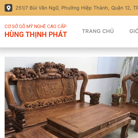
251/7 Bùi Văn Ngữ, Phường Hiệp Thành, Quận 12, 
CƠ SỞ GỖ MỸ NGHÊ CAO CẤP
TRANG CHỦ
GIỚ
HÙNG THỊNH PHÁT