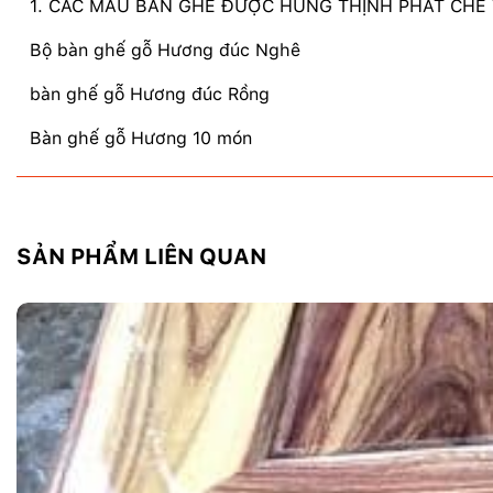
1. CÁC MẪU BÀN GHẾ ĐƯỢC HÙNG THỊNH PHÁT CHẾ
Bộ bàn ghế gỗ Hương đúc Nghê
bàn ghế gỗ Hương đúc Rồng
Bàn ghế gỗ Hương 10 món
SẢN PHẨM LIÊN QUAN