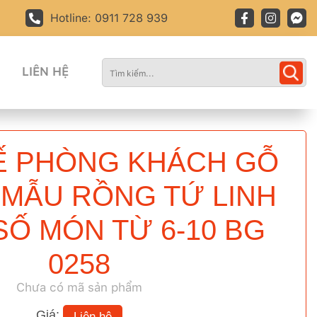
Hotline: 0911 728 939
LIÊN HỆ
Ế PHÒNG KHÁCH GỖ
MẪU RỒNG TỨ LINH
 SỐ MÓN TỪ 6-10 BG
0258
Chưa có mã sản phẩm
Giá:
Liên hệ