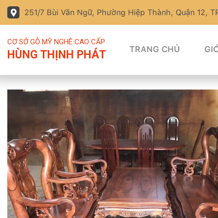
251/7 Bùi Văn Ngữ, Phường Hiệp Thành, Quận 12, 
CƠ SỞ GỖ MỸ NGHÊ CAO CẤP
TRANG CHỦ
GIỚ
HÙNG THỊNH PHÁT