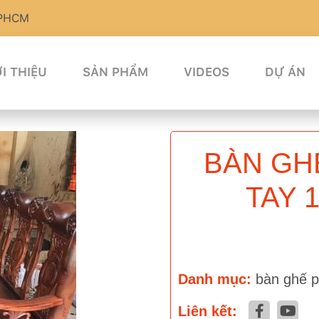
TPHCM
I THIỆU
SẢN PHẨM
VIDEOS
DỰ ÁN
BÀN GH
TAY 
Danh mục:
bàn ghế 
Liên kết: