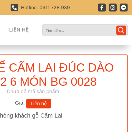
Hotline: 0911 728 939
LIÊN HỆ
Ế CẨM LAI ĐÚC DÀO
12 6 MÓN BG 0028
Chưa có mã sản phẩm
Giá:
Liên hệ
phòng khách gỗ Cẩm Lai