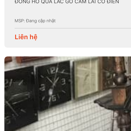
ĐỒNG HỖ QUẢ LẮC GỖ CẨM LAI CỔ ĐIỂN
MSP: Đang cập nhật
Liên hệ