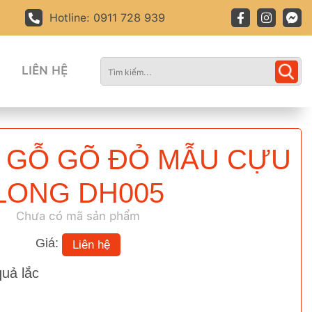
Hotline: 0911 728 939
LIÊN HỆ
 GỖ GÕ ĐỎ MẪU CỰU
LONG DH005
Chưa có mã sản phẩm
Giá:
Liên hệ
uả lắc