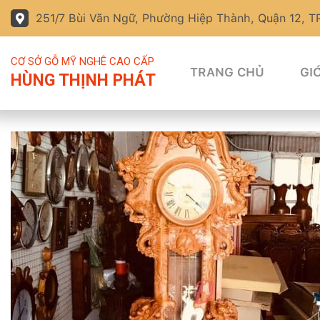
251/7 Bùi Văn Ngữ, Phường Hiệp Thành, Quận 12, 
CƠ SỞ GỖ MỸ NGHÊ CAO CẤP
TRANG CHỦ
GIỚ
HÙNG THỊNH PHÁT