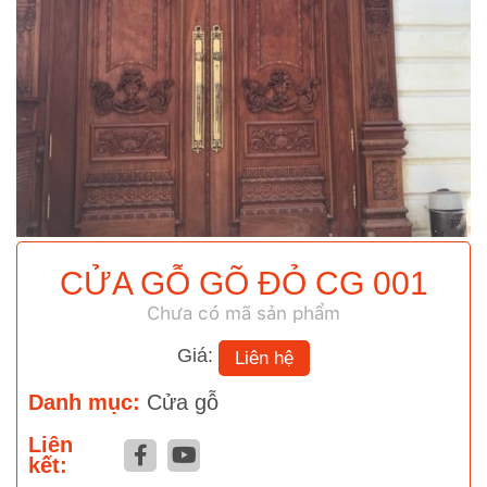
CỬA GỖ GÕ ĐỎ CG 001
Chưa có mã sản phẩm
Giá:
Liên hệ
Danh mục:
Cửa gỗ
Liên
kết: