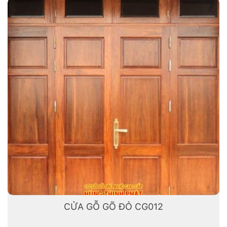
CỬA GỖ GÕ ĐỎ CG012