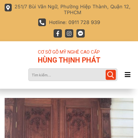
251/7 Bùi Văn Ngữ, Phường Hiệp Thành, Quận 12,
TPHCM
Hotline: 0911 728 939
CƠ SỞ GỖ MỸ NGHÊ CAO CẤP
HÙNG THỊNH PHÁT