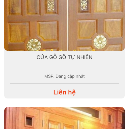
CỬA GỖ GÕ TỰ NHIÊN
MSP: Đang cập nhật
Liên hệ