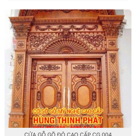
CỬA GỖ GÕ ĐỎ CAO CẤP CG 004