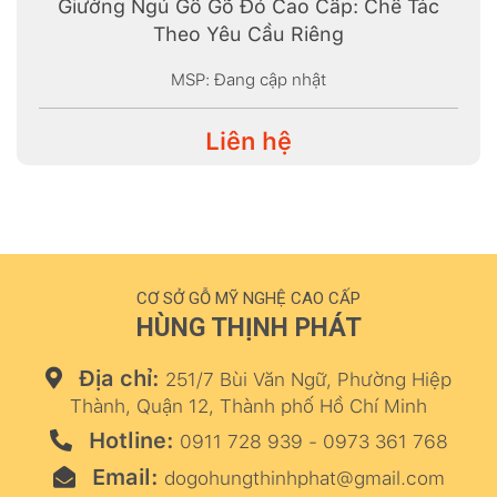
Giường Ngủ Gỗ Gõ Đỏ Cao Cấp: Chế Tác
Theo Yêu Cầu Riêng
MSP: Đang cập nhật
Liên hệ
CƠ SỞ GỖ MỸ NGHỆ CAO CẤP
HÙNG THỊNH PHÁT
Địa chỉ:
251/7 Bùi Văn Ngữ, Phường Hiệp
Thành, Quận 12, Thành phố Hồ Chí Minh
Hotline:
0911 728 939 - 0973 361 768
Email:
dogohungthinhphat@gmail.com