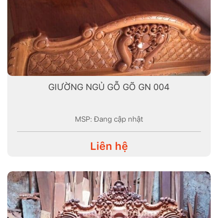
GIƯỜNG NGỦ GỖ GÕ GN 004
MSP: Đang cập nhật
Liên hệ