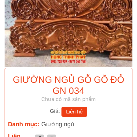
GIƯỜNG NGỦ GỖ GÕ ĐỎ
GN 034
Chưa có mã sản phẩm
Giá:
Liên hệ
Danh mục:
Giường ngủ
Liên