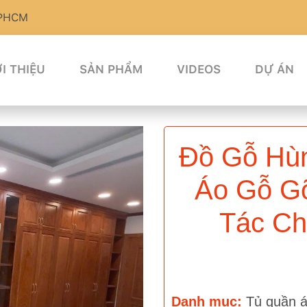
TPHCM
I THIỆU
SẢN PHẨM
VIDEOS
DỰ ÁN
Đồ Gỗ Hùn
Áo Gỗ Gõ
Tác Ch
Danh mục:
Tủ quần 