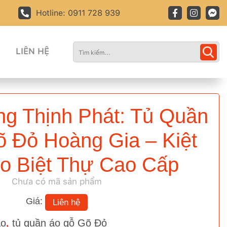
Hotline: 0911 728 939
LIÊN HỆ
g Thịnh Phát: Tủ Quần
 Đỏ Hoàng Gia – Kiệt
o Biệt Thự Cao Cấp
Chưa có mã sản phẩm
Giá:
Liên hệ
áo
,
tủ quần áo gỗ Gõ Đỏ