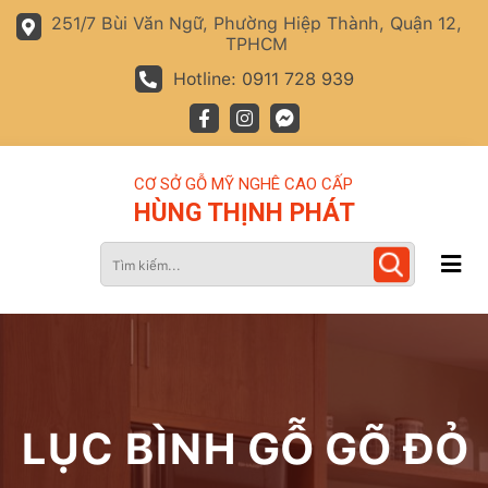
251/7 Bùi Văn Ngữ, Phường Hiệp Thành, Quận 12,
TPHCM
Hotline: 0911 728 939
CƠ SỞ GỖ MỸ NGHÊ CAO CẤP
HÙNG THỊNH PHÁT
LỤC BÌNH GỖ GÕ ĐỎ