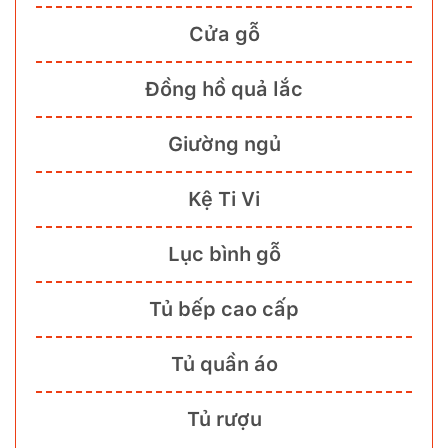
Cửa gỗ
Đồng hồ quả lắc
Giường ngủ
Kệ Ti Vi
Lục bình gỗ
Tủ bếp cao cấp
Tủ quần áo
Tủ rượu