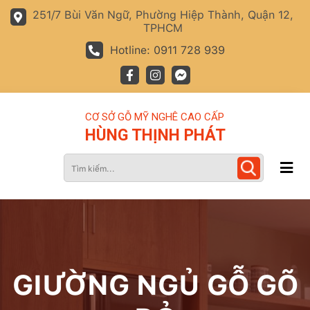
251/7 Bùi Văn Ngữ, Phường Hiệp Thành, Quận 12,
TPHCM
Hotline: 0911 728 939
CƠ SỞ GỖ MỸ NGHÊ CAO CẤP
HÙNG THỊNH PHÁT
GIƯỜNG NGỦ GỖ GÕ