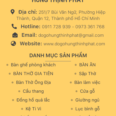
HÙNG THỊNH PHÁT
Địa chỉ:
251/7 Bùi Văn Ngữ, Phường Hiệp
Thành, Quận 12, Thành phố Hồ Chí Minh
Hotline:
0911 728 939 - 0973 361 768
Email:
dogohungthinhphat@gmail.com
Website:
www.dogohungthinhphat.com
DANH MỤC SẢN PHẨM
Bàn ghế phòng khách
BÀN ĂN
BÀN THỜ GIA TIÊN
Sập Thờ
Bàn Thờ Ông Địa
Bàn làm việc
Cầu thang
Cửa gỗ
Đồng hồ quả lắc
Giường ngủ
Kệ Ti Vi
Lục bình gỗ