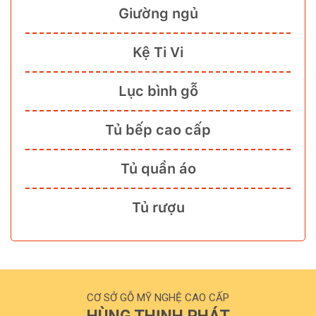
Giường ngủ
Kệ Ti Vi
Lục bình gỗ
Tủ bếp cao cấp
Tủ quần áo
Tủ rượu
CƠ SỞ GỖ MỸ NGHỆ CAO CẤP