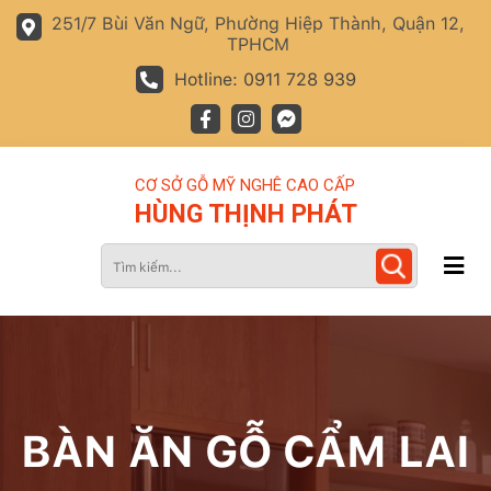
251/7 Bùi Văn Ngữ, Phường Hiệp Thành, Quận 12,
TPHCM
Hotline: 0911 728 939
CƠ SỞ GỖ MỸ NGHÊ CAO CẤP
HÙNG THỊNH PHÁT
BÀN ĂN GỖ CẨM LAI