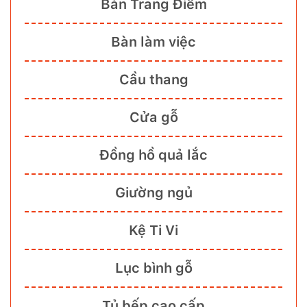
Bàn Trang Điểm
Bàn làm việc
Cầu thang
Cửa gỗ
Đồng hồ quả lắc
Giường ngủ
Kệ Ti Vi
Lục bình gỗ
Tủ bếp cao cấp