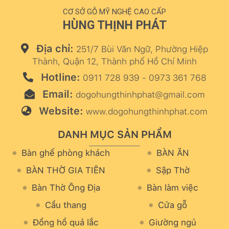
CƠ SỞ GỖ MỸ NGHỆ CAO CẤP
HÙNG THỊNH PHÁT
Địa chỉ:
251/7 Bùi Văn Ngữ, Phường Hiệp
Thành, Quận 12, Thành phố Hồ Chí Minh
Hotline:
0911 728 939 - 0973 361 768
Email:
dogohungthinhphat@gmail.com
Website:
www.dogohungthinhphat.com
DANH MỤC SẢN PHẨM
Bàn ghế phòng khách
BÀN ĂN
BÀN THỜ GIA TIÊN
Sập Thờ
Bàn Thờ Ông Địa
Bàn làm việc
Cầu thang
Cửa gỗ
Đồng hồ quả lắc
Giường ngủ