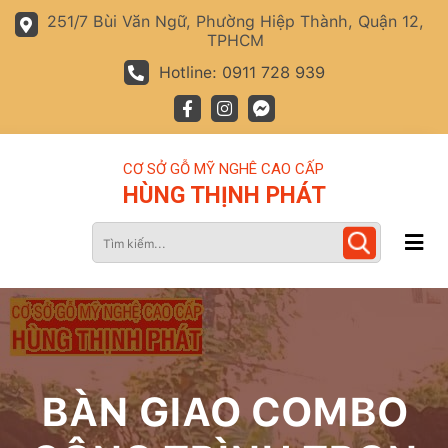
251/7 Bùi Văn Ngữ, Phường Hiệp Thành, Quận 12,
TPHCM
Hotline: 0911 728 939
CƠ SỞ GỖ MỸ NGHÊ CAO CẤP
HÙNG THỊNH PHÁT
BÀN GIAO COMBO